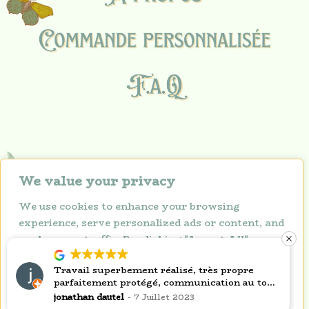
We value your privacy
We use cookies to enhance your browsing
experience, serve personalized ads or content, and
analyze our traffic. By clicking "Accept All", you
consent to our use of cookies.
Politique de confidentialité
Travail superbement réalisé, très propre
parfaitement protégé, communication au top
Copyright © 2026 Lunarium
Customize
Reject All
Accept All
nous avons déjà prévu de commander d autre
jonathan dautel
7 Juillet 2023
pièces unique pour une déco qui nous