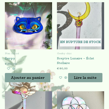
EN RUPTURE DE STOCK
Non classé
Geeky chic
Derpy
Sceptre Lunaire – Éclat
Stellaire
€
250,00
€
80,00
Ajouter au panier
Lire la suite