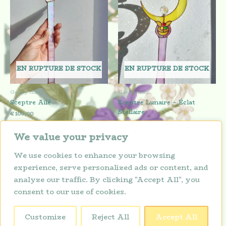
EN RUPTURE DE STOCK
EN RUPTURE DE STOCK
Geeky chic
Geeky chic
Sceptre Ailé
Sceptre Lunaire – Éclat
Stellaire
€
100,00
€
80,00
Lire la suite
We value your privacy
Lire la suite
We use cookies to enhance your browsing
experience, serve personalized ads or content, and
analyze our traffic. By clicking "Accept All", you
consent to our use of cookies.
Politique de confidentialité
Copyright © 2026 Lunarium
Customize
Reject All
Accept All