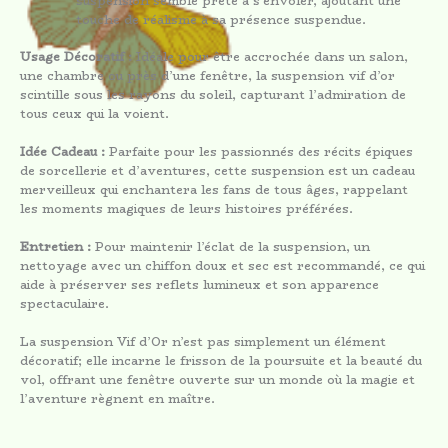
suspension semble prête à s’envoler, ajoutant une
touche de réalisme à sa présence suspendue.
Usage Décoratif :
Idéale pour être accrochée dans un salon,
une chambre ou près d’une fenêtre, la suspension vif d’or
scintille sous les rayons du soleil, capturant l’admiration de
tous ceux qui la voient.
Idée Cadeau :
Parfaite pour les passionnés des récits épiques
de sorcellerie et d’aventures, cette suspension est un cadeau
merveilleux qui enchantera les fans de tous âges, rappelant
les moments magiques de leurs histoires préférées.
Entretien :
Pour maintenir l’éclat de la suspension, un
nettoyage avec un chiffon doux et sec est recommandé, ce qui
aide à préserver ses reflets lumineux et son apparence
spectaculaire.
La suspension Vif d’Or n’est pas simplement un élément
décoratif; elle incarne le frisson de la poursuite et la beauté du
vol, offrant une fenêtre ouverte sur un monde où la magie et
l’aventure règnent en maître.