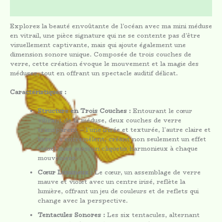
Avis (0)
Explorez la beauté envoûtante de l’océan avec ma mini méduse
en vitrail, une pièce signature qui ne se contente pas d’être
visuellement captivante, mais qui ajoute également une
dimension sonore unique. Composée de trois couches de
verre, cette création évoque le mouvement et la magie des
méduses, tout en offrant un spectacle auditif délicat.
Caractéristiques :
Structure en Trois Couches :
Entourant le cœur
vibrant de la méduse, deux couches de verre
transparent – l’une irisée et texturée, l’autre claire et
lisse – s’entremêlent, créant non seulement un effet
visuel mais aussi un cliquetis harmonieux à chaque
mouvement.
Cœur Lumineux :
Le cœur, un assemblage de verre
mauve et violet avec un centre irisé, reflète la
lumière, offrant un jeu de couleurs et de reflets qui
change avec la perspective.
Tentacules Sonores :
Les six tentacules, alternant