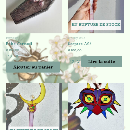
EN RUPTURE DE STOCK
Fantasy
Geeky chic
Boîte Cercueil
Sceptre Ailé
€
150,00
€
100,00
Lire la suite
Ajouter au panier